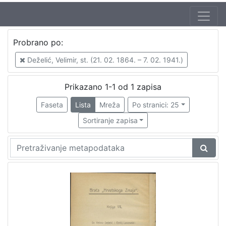
Jezik
Probrano po:
hrvatski
1
Deželić, Velimir, st. (21. 02. 1864. – 7. 02. 1941.)
Prikazano 1-1 od 1 zapisa
[
1
Faseta
Lista
Mreža
Po stranici: 25
]
Sortiranje zapisa
Nakladnička
cjelina
Družba "Braća Hrvatskoga Zmaja"
1
Obitelji Šubić, Zrinski i Frankopan
1
[
2