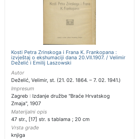
]
Zbirka
Knjige
1
Kosti Petra Zrinskoga i Frana K. Frankopana :
[
izvještaj o ekshumaciji dana 20.VII.1907. / Velimir
1
Deželić i Emilij Laszowski
]
Autor
Deželić, Velimir, st. (21. 02. 1864. – 7. 02. 1941.)
Impresum
Zagreb : Izdanje družbe "Braće Hrvatskog
Zmaja", 1907
Materijalni opis
47 str., [17] str. s tablama ; 20 cm
Vrsta građe
knjiga