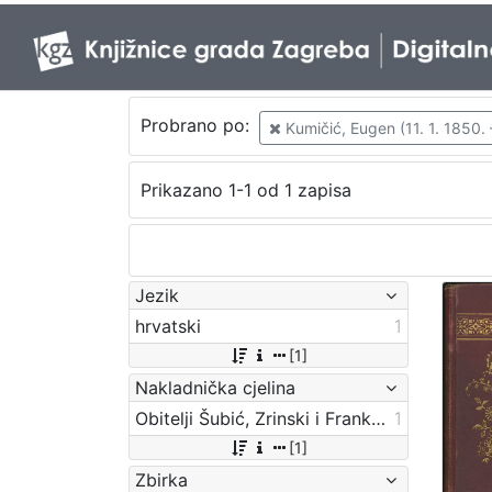
Probrano po:
Kumičić, Eugen (11. 1. 1850. 
Prikazano 1-1 od 1 zapisa
Jezik
hrvatski
1
[1]
Nakladnička cjelina
Obitelji Šubić, Zrinski i Frankopan
1
[1]
Zbirka