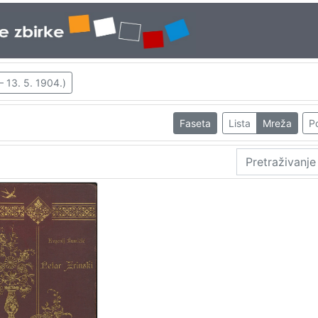
– 13. 5. 1904.)
Faseta
Lista
Mreža
Po