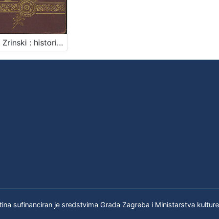
Petar Zrinski : historička drama u pet činova / napisao Evgenij Kumičić
tina sufinanciran je sredstvima Grada Zagreba i Ministarstva kultur