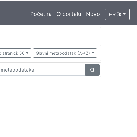
Početna
O portalu
Novo
HR
 stranici: 50
Glavni metapodatak (A->Z)