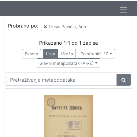
Jezik
Probrano po:
Tresić Pavičić, Ante
hrvatski
1
Prikazano 1-1 od 1 zapisa
Faseta
Lista
Mreža
Po stranici: 10
[
1
Glavni metapodatak (A->Z)
]
Nakladnička
cjelina
Obitelji Šubić, Zrinski i Frankopan
1
[
1
]