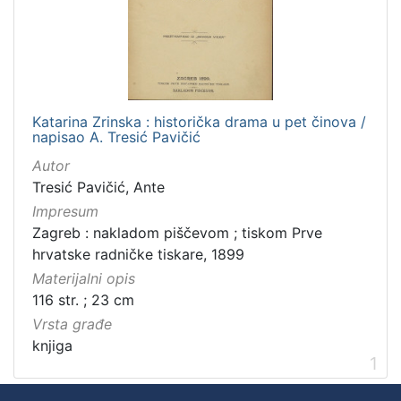
Zbirka
Knjige
1
Katarina Zrinska : historička drama u pet činova /
[
napisao A. Tresić Pavičić
1
]
Autor
Tresić Pavičić, Ante
Impresum
Zagreb : nakladom piščevom ; tiskom Prve
hrvatske radničke tiskare, 1899
Materijalni opis
116 str. ; 23 cm
Vrsta građe
knjiga
1