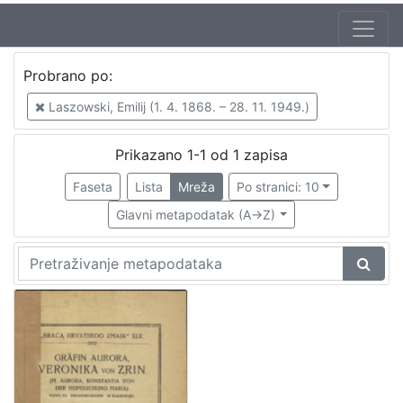
Jezik
Probrano po:
njemački
1
Laszowski, Emilij (1. 4. 1868. – 28. 11. 1949.)
Prikazano 1-1 od 1 zapisa
[
1
Faseta
Lista
Mreža
Po stranici: 10
]
Glavni metapodatak (A->Z)
Nakladnička
cjelina
Družba "Braća Hrvatskoga Zmaja"
1
Obitelji Šubić, Zrinski i Frankopan
1
[
2