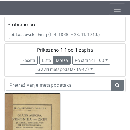
Jezik
Probrano po:
njemački
1
Laszowski, Emilij (1. 4. 1868. – 28. 11. 1949.)
Prikazano 1-1 od 1 zapisa
[
1
Faseta
Lista
Mreža
Po stranici: 100
]
Glavni metapodatak (A->Z)
Nakladnička
cjelina
Družba "Braća Hrvatskoga Zmaja"
1
Obitelji Šubić, Zrinski i Frankopan
1
[
2