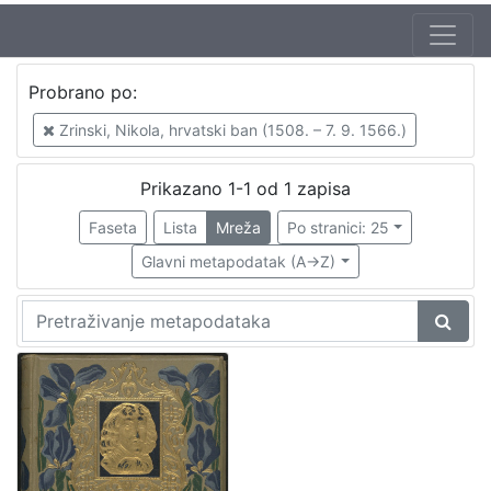
Jezik
Probrano po:
mađarski
1
Zrinski, Nikola, hrvatski ban (1508. – 7. 9. 1566.)
Prikazano 1-1 od 1 zapisa
[
1
Faseta
Lista
Mreža
Po stranici: 25
]
Glavni metapodatak (A->Z)
Nakladnička
cjelina
Obitelji Šubić, Zrinski i Frankopan
1
[
1
]