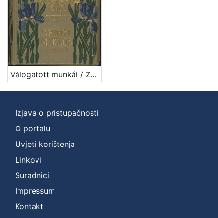
Zbirka
Knjige
1
[
Válogatott munkái / Zrinyi Miklós ; bevezetéssel és jegyzetekkel ellátta Négyes László
1
]
Izjava o pristupačnosti
O portalu
Uvjeti korištenja
Linkovi
Suradnici
Impressum
Kontakt