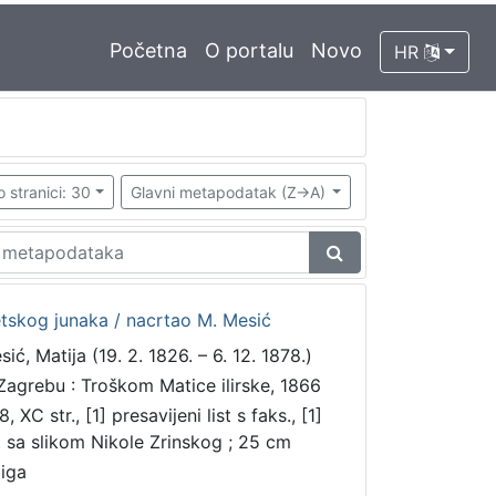
Početna
O portalu
Novo
HR
o stranici: 30
Glavni metapodatak (Z->A)
etskog junaka / nacrtao M. Mesić
ić, Matija (19. 2. 1826. – 6. 12. 1878.)
Zagrebu : Troškom Matice ilirske, 1866
, XC str., [1] presavijeni list s faks., [1]
st sa slikom Nikole Zrinskog ; 25 cm
jiga