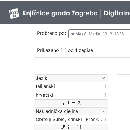
Probrano po:
Mesić, Matija (19. 2. 1826. – 
Prikazano 1-1 od 1 zapisa
Jezik
talijanski
1
hrvatski
1
[2]
Nakladnička cjelina
Obitelji Šubić, Zrinski i Frankopan
1
[1]