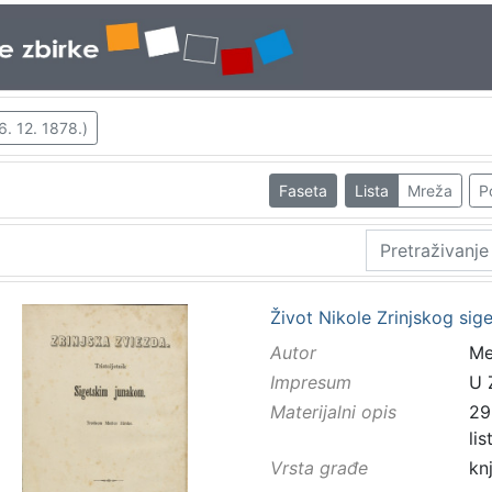
6. 12. 1878.)
Faseta
Lista
Mreža
P
Život Nikole Zrinjskog sig
Autor
Mes
Impresum
U 
Materijalni opis
298
li
Vrsta građe
kn