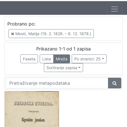
Jezik
Probrano po:
talijanski
1
Mesić, Matija (19. 2. 1826. – 6. 12. 1878.)
hrvatski
1
Prikazano 1-1 od 1 zapisa
Faseta
Lista
Mreža
Po stranici: 25
[
2
Sortiranje zapisa
]
Nakladnička
cjelina
Obitelji Šubić, Zrinski i Frankopan
1
[
1