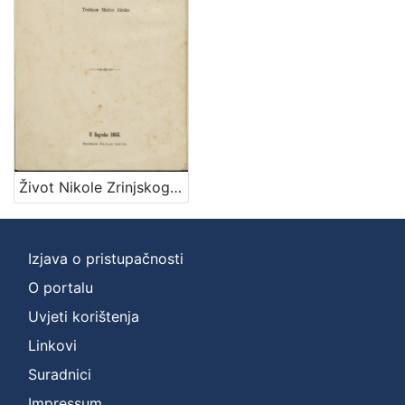
]
Zbirka
Knjige
1
[
1
Život Nikole Zrinjskog sigetskog junaka / nacrtao M. Mesić
]
Izjava o pristupačnosti
O portalu
Uvjeti korištenja
Linkovi
Suradnici
Impressum