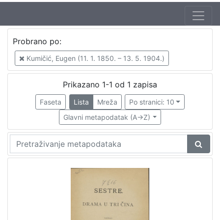
Jezik
Probrano po:
hrvatski
1
Kumičić, Eugen (11. 1. 1850. – 13. 5. 1904.)
Prikazano 1-1 od 1 zapisa
[
1
Faseta
Lista
Mreža
Po stranici: 10
]
Glavni metapodatak (A->Z)