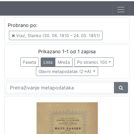
Jezik
Probrano po:
hrvatski
1
Vraz, Stanko (30. 06. 1810 – 24. 05. 1851)
Prikazano 1-1 od 1 zapisa
[
1
Faseta
Lista
Mreža
Po stranici: 100
]
Glavni metapodatak (Z->A)
Zbirka
Sitni tisak
1
[
1
]