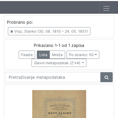
Jezik
Probrano po:
hrvatski
1
Vraz, Stanko (30. 06. 1810 – 24. 05. 1851)
Prikazano 1-1 od 1 zapisa
[
1
Faseta
Lista
Mreža
Po stranici: 50
]
Glavni metapodatak (Z->A)
Zbirka
Sitni tisak
1
[
1
]