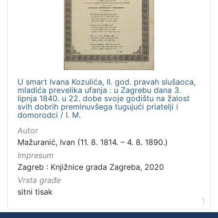
]
Zbirka
Sitni tisak
1
U smart Ivana Kozulića, II. god. pravah slušaoca,
[
mladića prevelika ufanja : u Zagrebu dana 3.
1
lipnja 1840. u 22. dobe svoje godištu na žalost
]
svih dobrih preminuvšega tugujući priatelji i
domorodci / I. M.
Autor
Mažuranić, Ivan (11. 8. 1814. – 4. 8. 1890.)
Impresum
Zagreb : Knjižnice grada Zagreba, 2020
Vrsta građe
sitni tisak
1