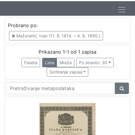
Jezik
Probrano po:
hrvatski
1
Mažuranić, Ivan (11. 8. 1814. – 4. 8. 1890.)
Prikazano 1-1 od 1 zapisa
[
1
Faseta
Lista
Mreža
Po stranici: 30
]
Sortiranje zapisa
Nakladnička
cjelina
Digitalizirana zagrebačka baština
1
Ilirci
1
[
2