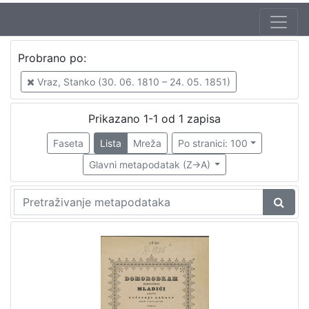
Jezik
Probrano po:
hrvatski
1
Vraz, Stanko (30. 06. 1810 – 24. 05. 1851)
Prikazano 1-1 od 1 zapisa
[
1
Faseta
Lista
Mreža
Po stranici: 100
]
Glavni metapodatak (Z->A)
Zbirka
Sitni tisak
1
[
1
]