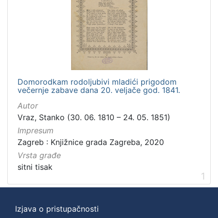
Domorodkam rodoljubivi mladići prigodom
večernje zabave dana 20. veljače god. 1841.
Autor
Vraz, Stanko (30. 06. 1810 – 24. 05. 1851)
Impresum
Zagreb : Knjižnice grada Zagreba, 2020
Vrsta građe
sitni tisak
1
Izjava o pristupačnosti