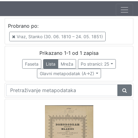
Jezik
Probrano po:
hrvatski
1
Vraz, Stanko (30. 06. 1810 – 24. 05. 1851)
Prikazano 1-1 od 1 zapisa
[
1
Faseta
Lista
Mreža
Po stranici: 25
]
Glavni metapodatak (A->Z)
Zbirka
Sitni tisak
1
[
1
]