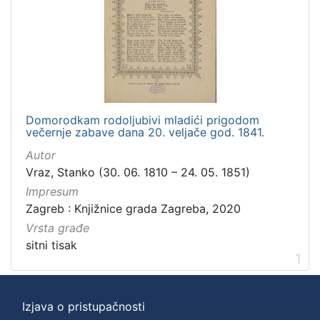
Domorodkam rodoljubivi mladići prigodom
večernje zabave dana 20. veljače god. 1841.
Autor
Vraz, Stanko (30. 06. 1810 – 24. 05. 1851)
Impresum
Zagreb : Knjižnice grada Zagreba, 2020
Vrsta građe
sitni tisak
1
Izjava o pristupačnosti