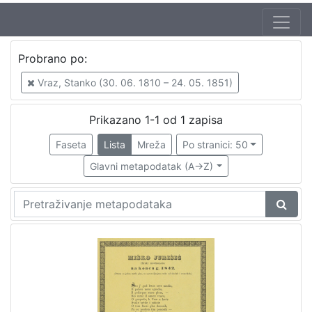
Jezik
Probrano po:
hrvatski
1
Vraz, Stanko (30. 06. 1810 – 24. 05. 1851)
Prikazano 1-1 od 1 zapisa
[
1
Faseta
Lista
Mreža
Po stranici: 50
]
Glavni metapodatak (A->Z)
Zbirka
Sitni tisak
1
[
1
]