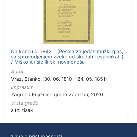
Na koncu g. 1842. : (Pěsma za jedan mužki glas,
sa sprovodjenjem zveke od škudah i cvancikah.)
/ Miško jurišić ilirski novinonoša
Autor
Vraz, Stanko (30. 06. 1810 – 24. 05. 1851)
Impresum
Zagreb : Knjižnice grada Zagreba, 2020
Vrsta građe
sitni tisak
1
Izjava o pristupačnosti