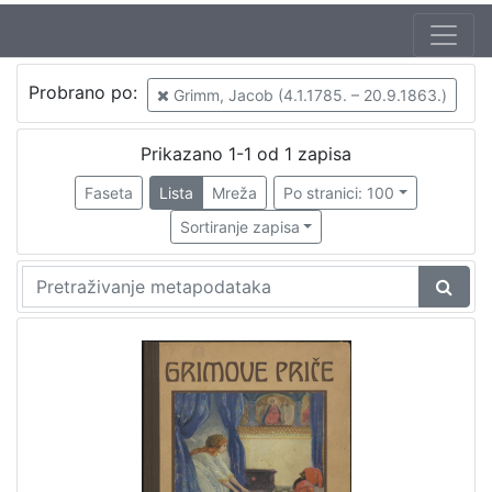
Jezik
Probrano po:
Grimm, Jacob (4.1.1785. – 20.9.1863.)
hrvatski
1
Prikazano 1-1 od 1 zapisa
Faseta
Lista
Mreža
Po stranici: 100
[
1
Sortiranje zapisa
]
Nakladnička
cjelina
Knjige za djecu i mladež
1
[
1
]