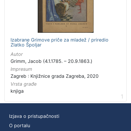
Zbirka
Knjige
1
Izabrane Grimove priče za mladež / priredio
[
Zlatko Špoljar
1
]
Autor
Grimm, Jacob (4.1.1785. – 20.9.1863.)
Impresum
Zagreb : Knjižnice grada Zagreba, 2020
Vrsta građe
knjiga
1
Izjava o pristupačnosti
O portalu