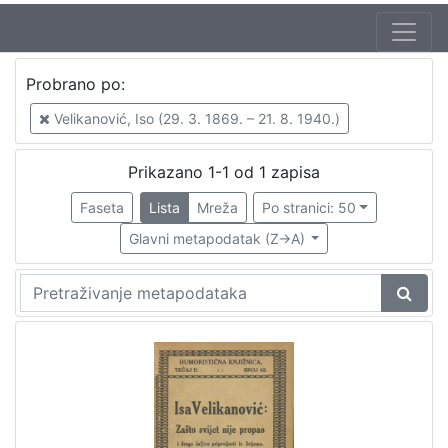
Jezik
Probrano po:
hrvatski
1
Velikanović, Iso (29. 3. 1869. – 21. 8. 1940.)
Prikazano 1-1 od 1 zapisa
[
1
Faseta
Lista
Mreža
Po stranici: 50
]
Glavni metapodatak (Z->A)
Nakladnička
cjelina
Zagreb na pragu modernog doba
1
Digitalizirana zagrebačka baština
1
[
2