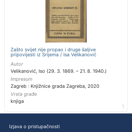
]
Zbirka
Knjige
1
Zašto svijet nije propao i druge šaljive
[
pripovijesti iz Srijema / Isa Velikanović
1
]
Autor
Velikanović, Iso (29. 3. 1869. – 21. 8. 1940.)
Impresum
Zagreb : Knjižnice grada Zagreba, 2020
Vrsta građe
knjiga
1
Izjava o pristupačnosti