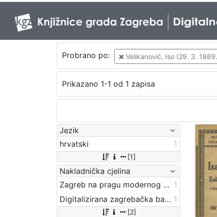
Probrano po:
Velikanović, Iso (29. 3. 1869.
Prikazano 1-1 od 1 zapisa
Jezik
hrvatski
1
[1]
Nakladnička cjelina
Zagreb na pragu modernog doba
1
Digitalizirana zagrebačka baština
1
[2]