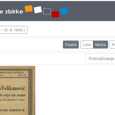
 – 21. 8. 1940.)
Faseta
Lista
Mreža
P