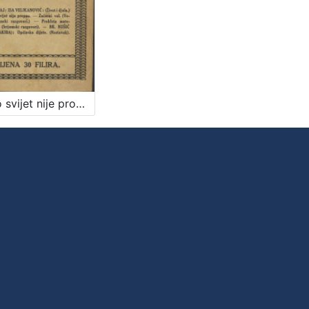
Zašto svijet nije propao i druge šaljive pripovijesti iz Srijema / Isa Velikanović