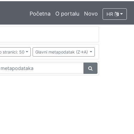
Početna
O portalu
Novo
HR
o stranici: 50
Glavni metapodatak (Z->A)