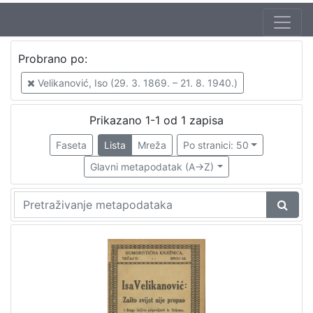
Jezik
Probrano po:
hrvatski
1
Velikanović, Iso (29. 3. 1869. – 21. 8. 1940.)
Prikazano 1-1 od 1 zapisa
[
1
Faseta
Lista
Mreža
Po stranici: 50
]
Glavni metapodatak (A->Z)
Nakladnička
cjelina
Zagreb na pragu modernog doba
1
Digitalizirana zagrebačka baština
1
[
2