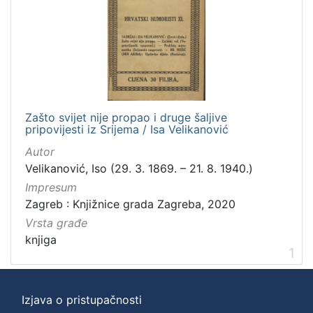
]
Zbirka
Knjige
1
Zašto svijet nije propao i druge šaljive
[
pripovijesti iz Srijema / Isa Velikanović
1
]
Autor
Velikanović, Iso (29. 3. 1869. – 21. 8. 1940.)
Impresum
Zagreb : Knjižnice grada Zagreba, 2020
Vrsta građe
knjiga
1
Izjava o pristupačnosti