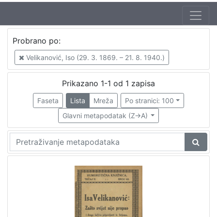
Jezik
Probrano po:
hrvatski
1
Velikanović, Iso (29. 3. 1869. – 21. 8. 1940.)
Prikazano 1-1 od 1 zapisa
[
1
Faseta
Lista
Mreža
Po stranici: 100
]
Glavni metapodatak (Z->A)
Nakladnička
cjelina
Zagreb na pragu modernog doba
1
Digitalizirana zagrebačka baština
1
[
2