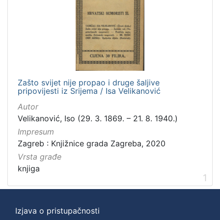
]
Zbirka
Knjige
1
Zašto svijet nije propao i druge šaljive
[
pripovijesti iz Srijema / Isa Velikanović
1
]
Autor
Velikanović, Iso (29. 3. 1869. – 21. 8. 1940.)
Impresum
Zagreb : Knjižnice grada Zagreba, 2020
Vrsta građe
knjiga
1
Izjava o pristupačnosti