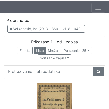
Jezik
Probrano po:
hrvatski
1
Velikanović, Iso (29. 3. 1869. – 21. 8. 1940.)
Prikazano 1-1 od 1 zapisa
[
1
Faseta
Lista
Mreža
Po stranici: 25
]
Sortiranje zapisa
Nakladnička
cjelina
Zagreb na pragu modernog doba
1
Digitalizirana zagrebačka baština
1
[
2