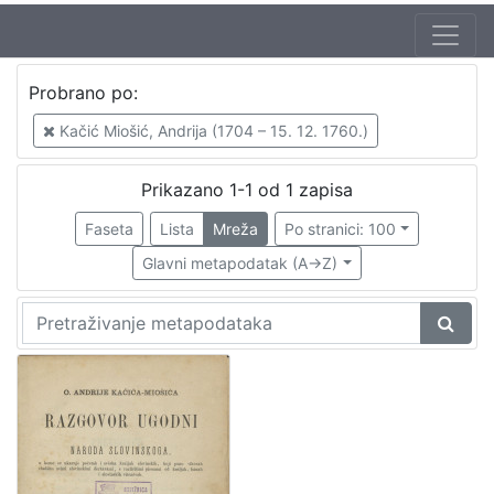
Jezik
Probrano po:
hrvatski
1
Kačić Miošić, Andrija (1704 – 15. 12. 1760.)
Prikazano 1-1 od 1 zapisa
[
1
Faseta
Lista
Mreža
Po stranici: 100
]
Glavni metapodatak (A->Z)
Nakladnička
cjelina
Digitalizirana zagrebačka baština
1
[
1
]