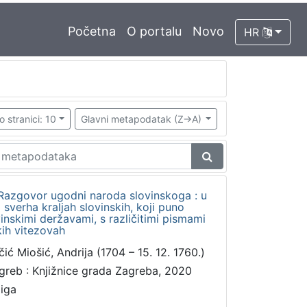
Početna
O portalu
Novo
HR
o stranici: 10
Glavni metapodatak (Z->A)
 Razgovor ugodni naroda slovinskoga : u
sverha kraljah slovinskih, koji puno
inskimi deržavami, s različitimi pismami
kih vitezovah
čić Miošić, Andrija (1704 – 15. 12. 1760.)
greb : Knjižnice grada Zagreba, 2020
jiga