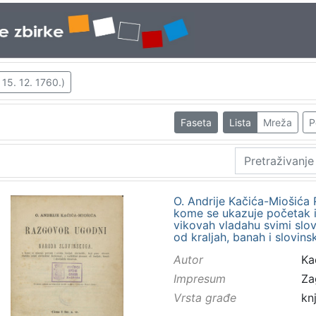
 15. 12. 1760.)
Faseta
Lista
Mreža
P
O. Andrije Kačića-Miošića
kome se ukazuje početak i 
vikovah vladahu svimi slov
od kraljah, banah i slovins
Autor
Ka
Impresum
Za
Vrsta građe
kn