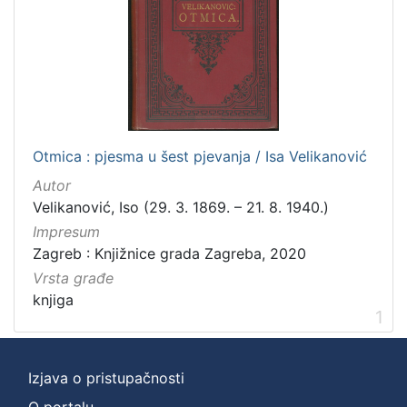
]
Zbirka
Knjige
1
[
Otmica : pjesma u šest pjevanja / Isa Velikanović
1
Autor
]
Velikanović, Iso (29. 3. 1869. – 21. 8. 1940.)
Impresum
Zagreb : Knjižnice grada Zagreba, 2020
Vrsta građe
knjiga
1
Izjava o pristupačnosti