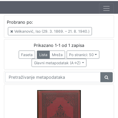
Jezik
Probrano po:
hrvatski
1
Velikanović, Iso (29. 3. 1869. – 21. 8. 1940.)
Prikazano 1-1 od 1 zapisa
[
1
Faseta
Lista
Mreža
Po stranici: 50
]
Glavni metapodatak (A->Z)
Nakladnička
cjelina
Zagreb na pragu modernog doba
1
Digitalizirana zagrebačka baština
1
[
2