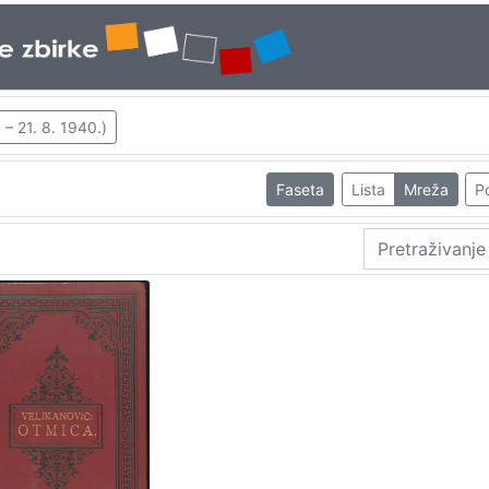
 – 21. 8. 1940.)
Faseta
Lista
Mreža
Po