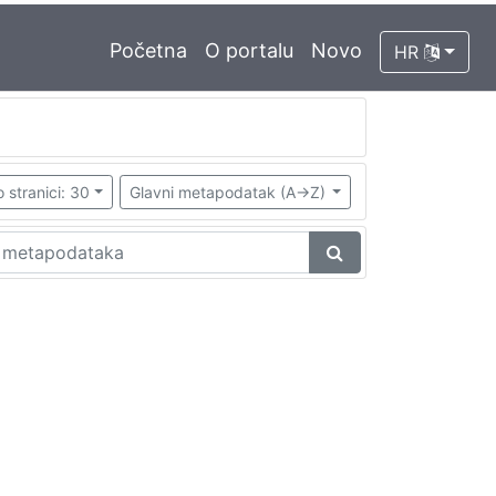
Početna
O portalu
Novo
HR
 stranici: 30
Glavni metapodatak (A->Z)