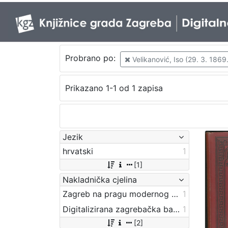
Probrano po:
Velikanović, Iso (29. 3. 1869.
Prikazano 1-1 od 1 zapisa
Jezik
hrvatski
1
[1]
Nakladnička cjelina
Zagreb na pragu modernog doba
1
Digitalizirana zagrebačka baština
1
[2]