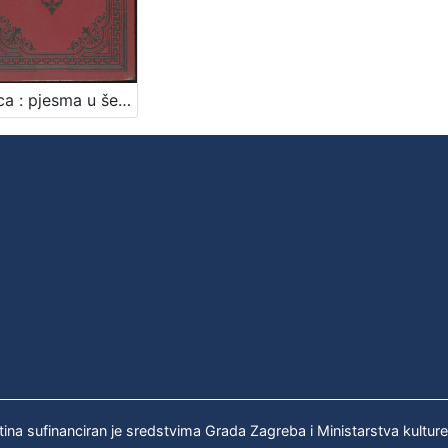
Otmica : pjesma u šest pjevanja / Isa Velikanović
tina sufinanciran je sredstvima Grada Zagreba i Ministarstva kultur