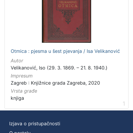
]
Zbirka
Knjige
1
[
Otmica : pjesma u šest pjevanja / Isa Velikanović
1
Autor
]
Velikanović, Iso (29. 3. 1869. – 21. 8. 1940.)
Impresum
Zagreb : Knjižnice grada Zagreba, 2020
Vrsta građe
knjiga
1
Izjava o pristupačnosti