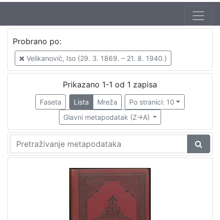
Jezik
Probrano po:
hrvatski
1
Velikanović, Iso (29. 3. 1869. – 21. 8. 1940.)
Prikazano 1-1 od 1 zapisa
[
1
Faseta
Lista
Mreža
Po stranici: 10
]
Glavni metapodatak (Z->A)
Nakladnička
cjelina
Zagreb na pragu modernog doba
1
Digitalizirana zagrebačka baština
1
[
2