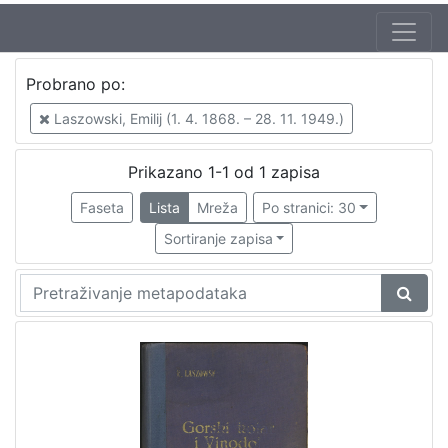
Jezik
Probrano po:
hrvatski
1
Laszowski, Emilij (1. 4. 1868. – 28. 11. 1949.)
Prikazano 1-1 od 1 zapisa
[
1
Faseta
Lista
Mreža
Po stranici: 30
]
Sortiranje zapisa
Nakladnička
cjelina
Obitelji Šubić, Zrinski i Frankopan
1
[
1
]