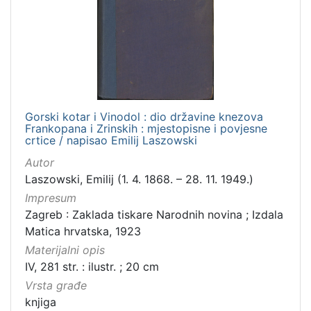
Zbirka
Knjige
1
[
1
Gorski kotar i Vinodol : dio državine knezova
]
Frankopana i Zrinskih : mjestopisne i povjesne
crtice / napisao Emilij Laszowski
Autor
Laszowski, Emilij (1. 4. 1868. – 28. 11. 1949.)
Impresum
Zagreb : Zaklada tiskare Narodnih novina ; Izdala
Matica hrvatska, 1923
Materijalni opis
IV, 281 str. : ilustr. ; 20 cm
Vrsta građe
knjiga