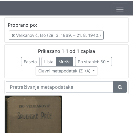
Jezik
Probrano po:
hrvatski
1
Velikanović, Iso (29. 3. 1869. – 21. 8. 1940.)
Prikazano 1-1 od 1 zapisa
[
1
Faseta
Lista
Mreža
Po stranici: 50
]
Glavni metapodatak (Z->A)
Nakladnička
cjelina
Zagreb na pragu modernog doba
1
[
1
]