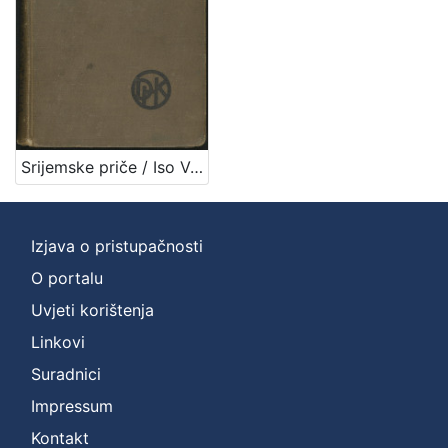
Zbirka
Knjige
1
[
1
Srijemske priče / Iso Velikanović
]
Izjava o pristupačnosti
O portalu
Uvjeti korištenja
Linkovi
Suradnici
Impressum
Kontakt