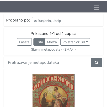
Jezik
Probrano po:
Runjanin, Josip
hrvatski
1
Prikazano 1-1 od 1 zapisa
Faseta
Lista
Mreža
Po stranici: 30
[
1
Glavni metapodatak (Z->A)
]
Nakladnička
cjelina
Zagreb na pragu modernog doba
1
Digitalizirana zagrebačka baština
1
[
2