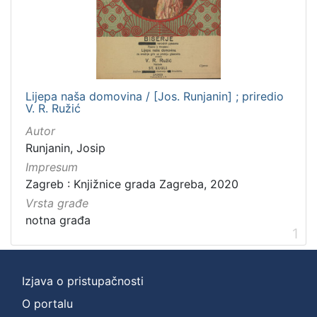
]
Zbirka
Notni zapisi
1
Lijepa naša domovina / [Jos. Runjanin] ; priredio
V. R. Ružić
[
Autor
1
Runjanin, Josip
]
Impresum
Zagreb : Knjižnice grada Zagreba, 2020
Vrsta građe
notna građa
1
Izjava o pristupačnosti
O portalu