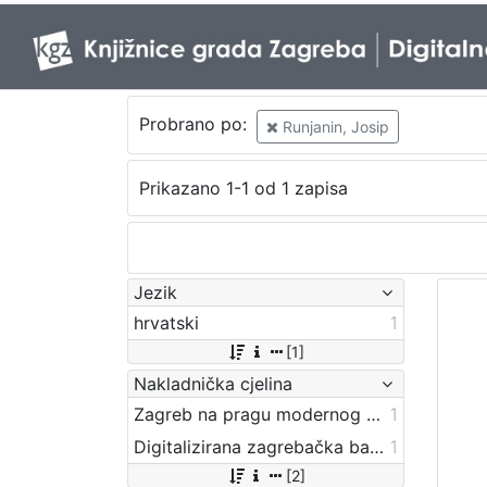
Probrano po:
Runjanin, Josip
Prikazano 1-1 od 1 zapisa
Jezik
hrvatski
1
[1]
Nakladnička cjelina
Zagreb na pragu modernog doba
1
Digitalizirana zagrebačka baština
1
[2]