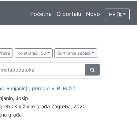
Početna
O portalu
Novo
HR
reža
Po stranici: 50
Sortiranje zapisa
. Runjanin] ; priredio V. R. Ružić
njanin, Josip
greb : Knjižnice grada Zagreba, 2020
tna građa