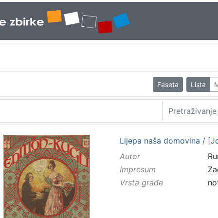
Faseta
Lista
M
Lijepa naša domovina / [Jos
Autor
Ru
Impresum
Za
Vrsta građe
no