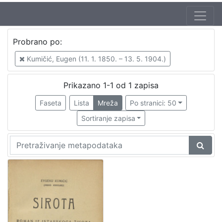
Jezik
Probrano po:
hrvatski
1
Kumičić, Eugen (11. 1. 1850. – 13. 5. 1904.)
Prikazano 1-1 od 1 zapisa
[
1
Faseta
Lista
Mreža
Po stranici: 50
]
Sortiranje zapisa
Nakladnička
cjelina
Zagreb na pragu modernog doba
1
Digitalizirana zagrebačka baština
1
[
2