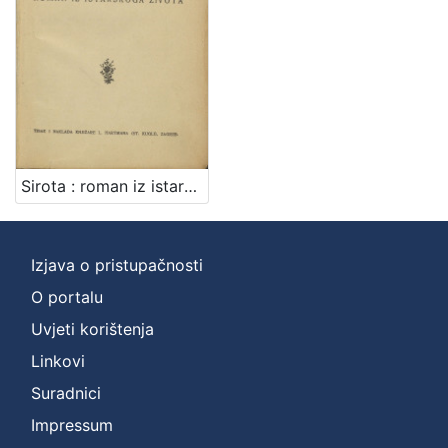
]
Zbirka
Knjige
1
[
Sirota : roman iz istarskog života / Evgenij Kumičić (Jenio Sisolski)
1
]
Izjava o pristupačnosti
O portalu
Uvjeti korištenja
Linkovi
Suradnici
Impressum