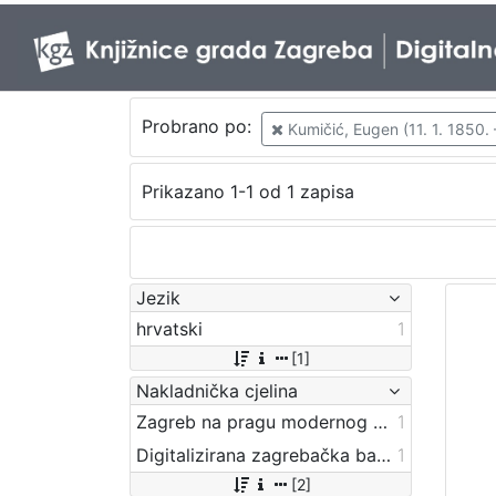
Probrano po:
Kumičić, Eugen (11. 1. 1850. 
Prikazano 1-1 od 1 zapisa
Jezik
hrvatski
1
[1]
Nakladnička cjelina
Zagreb na pragu modernog doba
1
Digitalizirana zagrebačka baština
1
[2]