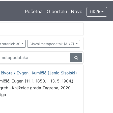
Početna
O portalu
Novo
HR
 stranici: 30
Glavni metapodatak (A->Z)
 života / Evgenij Kumičić (Jenio Sisolski)
ičić, Eugen (11. 1. 1850. – 13. 5. 1904.)
greb : Knjižnice grada Zagreba, 2020
jiga