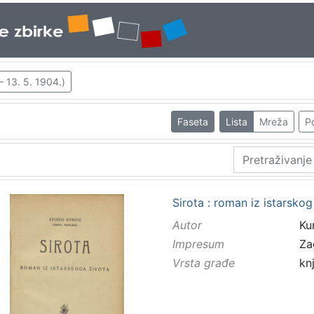
– 13. 5. 1904.)
Faseta
Lista
Mreža
Po
Sirota : roman iz istarskog
Autor
Kum
Impresum
Za
Vrsta građe
kn