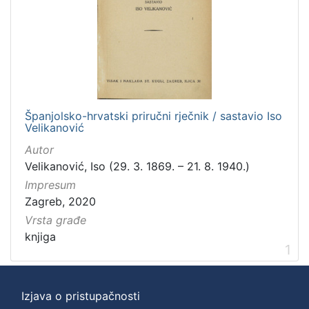
[
2
]
Zbirka
Knjige
1
Španjolsko-hrvatski priručni rječnik / sastavio Iso
Velikanović
[
Autor
1
Velikanović, Iso (29. 3. 1869. – 21. 8. 1940.)
]
Impresum
Zagreb, 2020
Vrsta građe
knjiga
1
Izjava o pristupačnosti