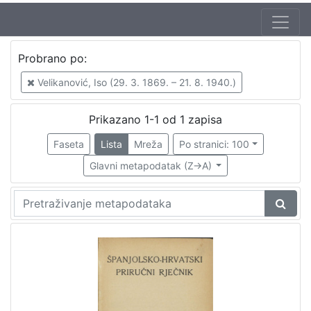
Jezik
Probrano po:
španjolski
1
Velikanović, Iso (29. 3. 1869. – 21. 8. 1940.)
hrvatski
1
Prikazano 1-1 od 1 zapisa
Faseta
Lista
Mreža
Po stranici: 100
[
2
Glavni metapodatak (Z->A)
]
Nakladnička
cjelina
Digitalizirana zagrebačka baština
1
Rječnici
1