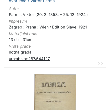
dvoručno / Viktor Parma
Autor
Parma, Viktor (20. 2. 1858. – 25. 12. 1924.)
Impresum
Zagreb ; Praha ; Wien : Edition Slave, 1921
Materijalni opis
13 str ; 31cm
Vrsta građe
notna građa
urn:nbn:hr:287:544127
22