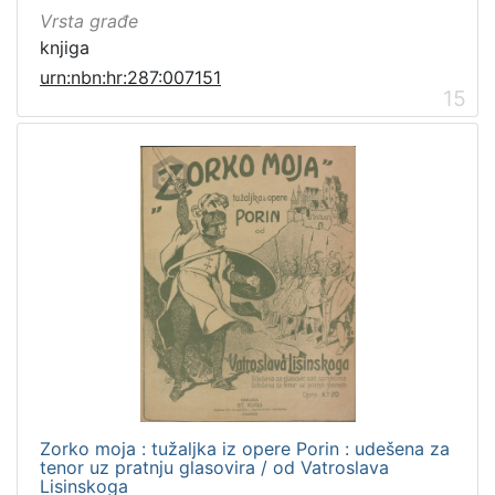
Vrsta građe
knjiga
urn:nbn:hr:287:007151
15
Zorko moja : tužaljka iz opere Porin : udešena za
tenor uz pratnju glasovira / od Vatroslava
Lisinskoga