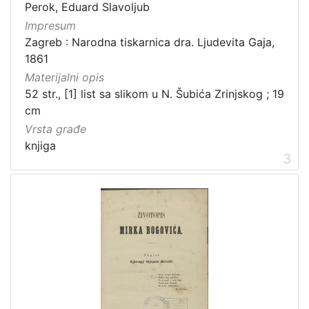
Izdanja zagrebačkih tiskara 17. i 18. stoljeća
20
Perok, Eduard Slavoljub
Impresum
Priznanja zagrebačkih društava
18
Zagreb : Narodna tiskarnica dra. Ljudevita Gaja,
1861
Materijalni opis
[
52 str., [1] list sa slikom u N. Šubića Zrinjskog ; 19
3
cm
2
Vrsta građe
]
knjiga
Prava
3
Javno dobro
219
Zaštićeno autorskim pravom
169
[
2
]
Vrsta