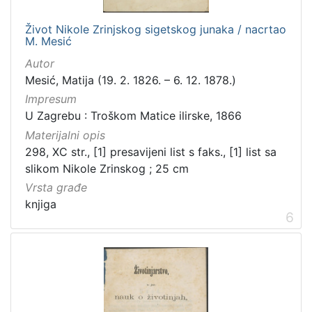
Život Nikole Zrinjskog sigetskog junaka / nacrtao
M. Mesić
Autor
Mesić, Matija (19. 2. 1826. – 6. 12. 1878.)
Impresum
U Zagrebu : Troškom Matice ilirske, 1866
Materijalni opis
298, XC str., [1] presavijeni list s faks., [1] list sa
slikom Nikole Zrinskog ; 25 cm
Vrsta građe
knjiga
6