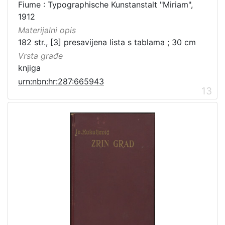
Fiume : Typographische Kunstanstalt "Miriam",
1912
Materijalni opis
182 str., [3] presavijena lista s tablama ; 30 cm
Vrsta građe
knjiga
urn:nbn:hr:287:665943
13