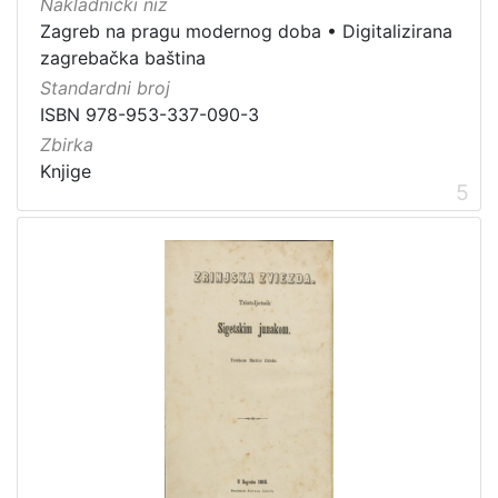
Nakladnički niz
1
Zagreb na pragu modernog doba
•
Digitalizirana
5
zagrebačka baština
]
Standardni broj
ISBN 978-953-337-090-3
Zbirka
Knjige
5