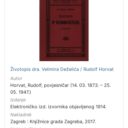
]
Zbirka
Knjige
282
Usmeni izvori
211
Grafička građa
148
Sitni tisak
58
Notni zapisi
57
Knjige za djecu i mladež
44
Životopis dra. Velimira Deželića / Rudolf Horvat
Serijske publikacije
25
Autor
Digitalna zbirka Zaprešića
21
Horvat, Rudolf, povjesničar (14. 03. 1873. – 25.
Hemeroteka
10
05. 1947.)
Izdanja Knjižnica grada Zagreba - E-knjige
10
Izdanje
Elektroničko izd. izvornika objavljenog 1914.
Nakladnik
Zagreb : Knjižnice grada Zagreba, 2017.
[