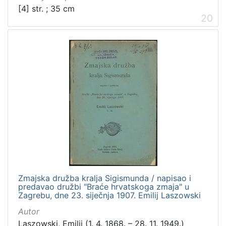
[4] str. ; 35 cm
20
Zmajska družba kralja Sigismunda / napisao i
predavao družbi "Braće hrvatskoga zmaja" u
Zagrebu, dne 23. siječnja 1907. Emilij Laszowski
Autor
Laszowski, Emilij (1. 4. 1868. – 28. 11. 1949.)