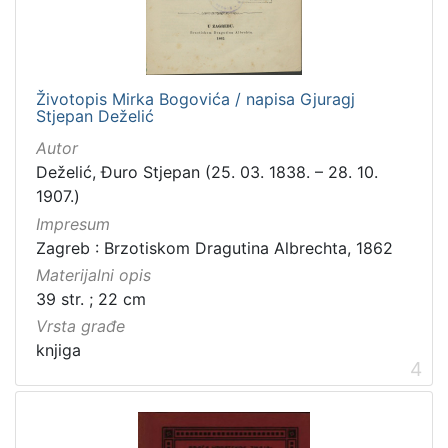
građe
knjiga
198
zvučna građa - neglazbena
154
Životopis Mirka Bogovića / napisa Gjuragj
grafička građa
106
Stjepan Deželić
razglednica
53
Autor
notna građa
43
Deželić, Đuro Stjepan (25. 03. 1838. – 28. 10.
fotografija
26
1907.)
Impresum
sitni tisak
24
Zagreb : Brzotiskom Dragutina Albrechta, 1862
časopis
22
Materijalni opis
dopisnica
4
39 str. ; 22 cm
zvučna građa - glazbena
3
Vrsta građe
knjiga
4
[
1
3