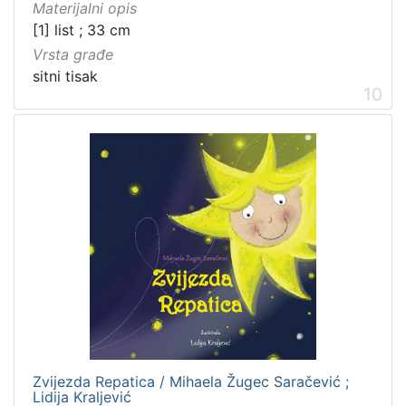
Materijalni opis
[1] list ; 33 cm
Vrsta građe
sitni tisak
10
Zvijezda Repatica / Mihaela Žugec Saračević ;
Lidija Kraljević