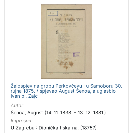
Žalospjev na grobu Perkovčevu : u Samoboru 30.
rujna 1875. / spjevao August Šenoa, a uglasbio
Ivan pl. Zajc
Autor
Šenoa, August (14. 11. 1838. – 13. 12. 1881.)
Impresum
U Zagrebu : Dionička tiskarna, [1875?]