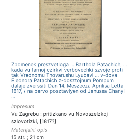
Zpomenek preszvetloga ... Barthola Patachich, ...
kada vu farnoj czirkvi verbovechki szvoje proti
tak Vrednomu Thovarushu Lyubavi ... v-dova
Eleonora Patachich z-dosztojnum Pompum
dalaje zverssiti Dan 14. Meszecza Aprilisa Letta
1817, / na pervo posztavlyen od Janussa Chanyi
...
Impresum
Vu Zagrebu : pritizkano vu Novoszelzkoj
szlovotizki, [1817?]
Materijalni opis
15 str. ; 21 cm