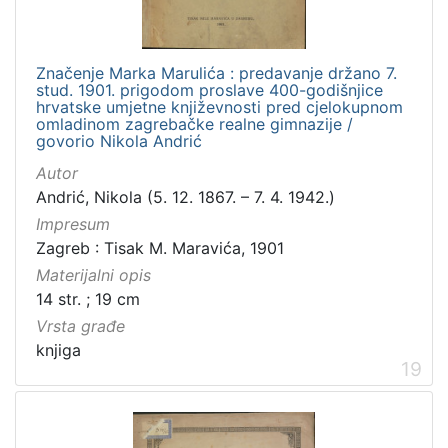
Značenje Marka Marulića : predavanje držano 7.
stud. 1901. prigodom proslave 400-godišnjice
hrvatske umjetne književnosti pred cjelokupnom
omladinom zagrebačke realne gimnazije /
govorio Nikola Andrić
Autor
Andrić, Nikola (5. 12. 1867. – 7. 4. 1942.)
Impresum
Zagreb : Tisak M. Maravića, 1901
Materijalni opis
14 str. ; 19 cm
Vrsta građe
knjiga
19