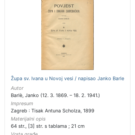
latinski
12
mađarski
8
talijanski
4
danski
2
češki
2
španjolski
2
engleski
1
Župa sv. Ivana u Novoj vesi / napisao Janko Barle
[
Autor
1
Barlè, Janko (12. 3. 1869. – 18. 2. 1941.)
4
]
Impresum
Zagreb : Tisak Antuna Scholza, 1899
Mjesto
Materijalni opis
izdanja
64 str., [3] str. s tablama ; 21 cm
Zagreb
582
Vrsta građe