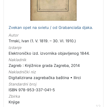
Zvekan opet na svietu / od Grabanciaša djaka.
Autor
Trnski, Ivan (1. V. 1819. – 30. VI. 1910.)
Izdanje
Elektroničko izd. izvornika objavljenog 1844.
Nakladnik
Zagreb : Knjižnice grada Zagreba, 2014
Nakladnički niz
Digitalizirana zagrebačka baština
•
Ilirci
Standardni broj
ISBN 978-953-337-041-5
Zbirka
Knjige
12