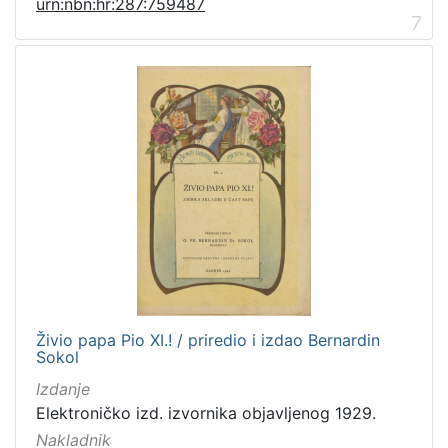
urn:nbn:hr:287:759487
7
Živio papa Pio XI.! / priredio i izdao Bernardin
Sokol
Izdanje
Elektroničko izd. izvornika objavljenog 1929.
Nakladnik