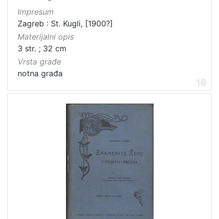
Impresum
Zagreb : St. Kugli, [1900?]
Materijalni opis
3 str. ; 32 cm
Vrsta građe
notna građa
16