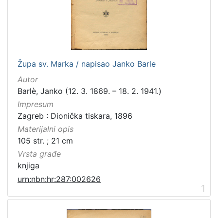
[
3
1
6
]
Izdavač
Župa sv. Marka / napisao Janko Barle
Knjižnice grada Zagreba
410
Autor
Gradska knjižnica Ante Kovačića
7
Barlè, Janko (12. 3. 1869. – 18. 2. 1941.)
Impresum
Zagreb : Dionička tiskara, 1896
Materijalni opis
[
105 str. ; 21 cm
2
]
Vrsta građe
Jezik
knjiga
hrvatski
228
urn:nbn:hr:287:002626
1
njemački
51
francuski
19