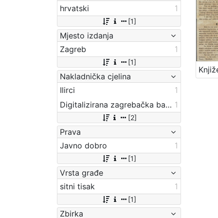
hrvatski
1
[1]
Mjesto izdanja
Zagreb
1
[1]
Nakladnička cjelina
Ilirci
1
Digitalizirana zagrebačka baština
1
[2]
Prava
Javno dobro
1
[1]
Vrsta građe
sitni tisak
1
[1]
Zbirka