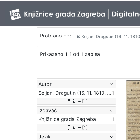
Probrano po:
Seljan, Dragutin (16. 11. 1810
Prikazano 1-1 od 1 zapisa
Autor
Seljan, Dragutin (16. 11. 1810. – 14. 6. 1848.)
1
[1]
Izdavač
Knjižnice grada Zagreba
1
[1]
Jezik