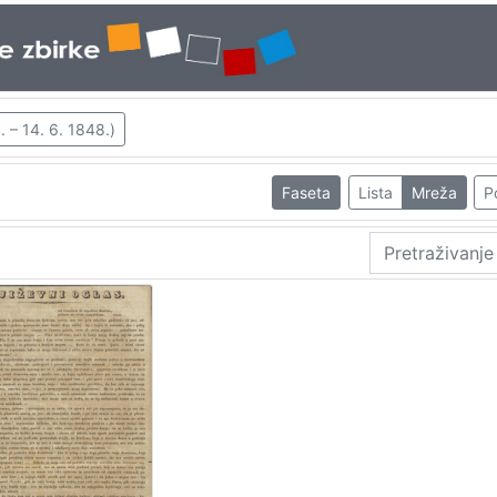
. – 14. 6. 1848.)
Faseta
Lista
Mreža
P