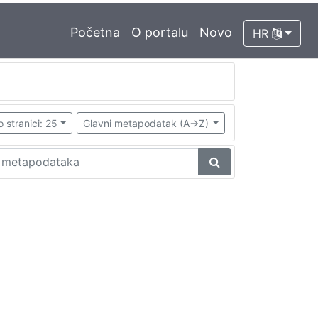
Početna
O portalu
Novo
HR
o stranici: 25
Glavni metapodatak (A->Z)