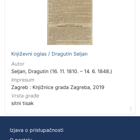
hrvatski
1
[
1
]
Književni oglas / Dragutin Seljan
Mjesto
Autor
izdanja
Seljan, Dragutin (16. 11. 1810. – 14. 6. 1848.)
Zagreb
1
Impresum
Zagreb : Knjižnice grada Zagreba, 2019
Vrsta građe
[
sitni tisak
1
1
]
Nakladnička
Izjava o pristupačnosti
cjelina