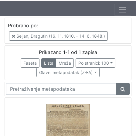
Autor
Probrano po:
Seljan, Dragutin (16. 11. 1810. – 14. 6. 1848.)
1
Seljan, Dragutin (16. 11. 1810. – 14. 6. 1848.)
Prikazano 1-1 od 1 zapisa
[
1
Faseta
Lista
Mreža
Po stranici: 100
]
Glavni metapodatak (Z->A)
Izdavač
Knjižnice grada Zagreba
1
[
1
]
Jezik