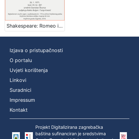
]
Zbirka
Usmeni izvori
1
Shakespeare: Romeo i Giulietta : uoči premijere u Zagrebačkom kazalištu mladih : Književni petak, dvorana u Novinarskom domu, 26. 1. 1971., br. 387 / govori Petar Selem ; sudjeluju Ratko Buljan i Tanja Knezić ; urednik Stanislav Škunca
Izjava o pristupačnosti
[
1
O portalu
]
Uvjeti korištenja
Linkovi
Suradnici
Impressum
Kontakt
Projekt Digitalizirana zagrebačka
baština sufinanciran je sredstvima