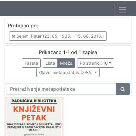
Jezik
Probrano po:
hrvatski
1
Selem, Petar (23. 05. 1936. – 15. 06. 2015.)
Prikazano 1-1 od 1 zapisa
[
1
Faseta
Lista
Mreža
Po stranici: 10
]
Glavni metapodatak (Z->A)
Nakladnička
cjelina
Digitalizirana zagrebačka baština
1
Glasovi Književnog petka
1
[
2