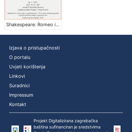
]
Zbirka
Usmeni izvori
1
Shakespeare: Romeo i Giulietta : uoči premijere u Zagrebačkom kazalištu mladih : Književni petak, dvorana u Novinarskom domu, 26. 1. 1971., br. 387 / govori Petar Selem ; sudjeluju Ratko Buljan i Tanja Knezić ; urednik Stanislav Škunca
Izjava o pristupačnosti
[
1
O portalu
]
Uvjeti korištenja
Linkovi
Suradnici
Impressum
Kontakt
Projekt Digitalizirana zagrebačka
baština sufinanciran je sredstvima