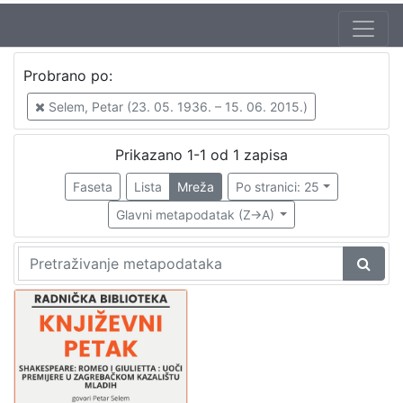
Jezik
Probrano po:
hrvatski
1
Selem, Petar (23. 05. 1936. – 15. 06. 2015.)
Prikazano 1-1 od 1 zapisa
[
1
Faseta
Lista
Mreža
Po stranici: 25
]
Glavni metapodatak (Z->A)
Nakladnička
cjelina
Digitalizirana zagrebačka baština
1
Glasovi Književnog petka
1
[
2