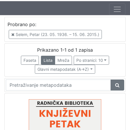
Jezik
Probrano po:
hrvatski
1
Selem, Petar (23. 05. 1936. – 15. 06. 2015.)
Prikazano 1-1 od 1 zapisa
[
1
Faseta
Lista
Mreža
Po stranici: 10
]
Glavni metapodatak (A->Z)
Nakladnička
cjelina
Digitalizirana zagrebačka baština
1
Glasovi Književnog petka
1
[
2