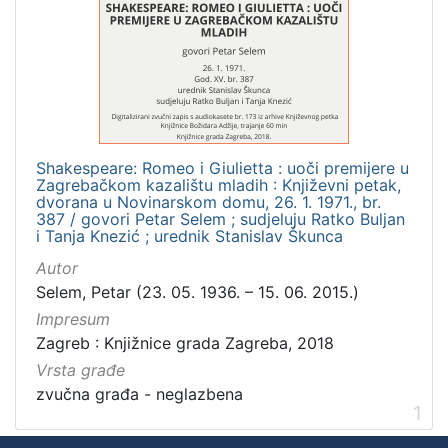
]
Zbirka
Usmeni izvori
1
Shakespeare: Romeo i Giulietta : uoči premijere u
[
Zagrebačkom kazalištu mladih : Književni petak,
1
dvorana u Novinarskom domu, 26. 1. 1971., br.
]
387 / govori Petar Selem ; sudjeluju Ratko Buljan
i Tanja Knezić ; urednik Stanislav Škunca
Autor
Selem, Petar (23. 05. 1936. – 15. 06. 2015.)
Impresum
Zagreb : Knjižnice grada Zagreba, 2018
Vrsta građe
zvučna građa - neglazbena
1