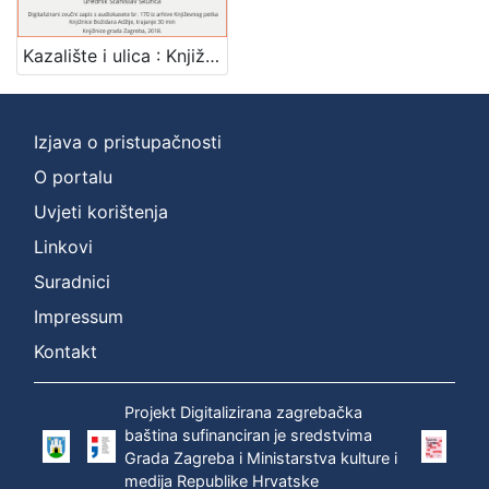
]
Zbirka
Kazalište i ulica : Književni petak, dvorana u Medulićevoj 30, 26. 3. 1971., br. 376 / govori Georgij Paro ; urednik Stanislav Škunca
Usmeni izvori
1
Izjava o pristupačnosti
O portalu
[
1
Uvjeti korištenja
]
Linkovi
Suradnici
Impressum
Kontakt
Projekt Digitalizirana zagrebačka
baština sufinanciran je sredstvima
Grada Zagreba i Ministarstva kulture i
medija Republike Hrvatske