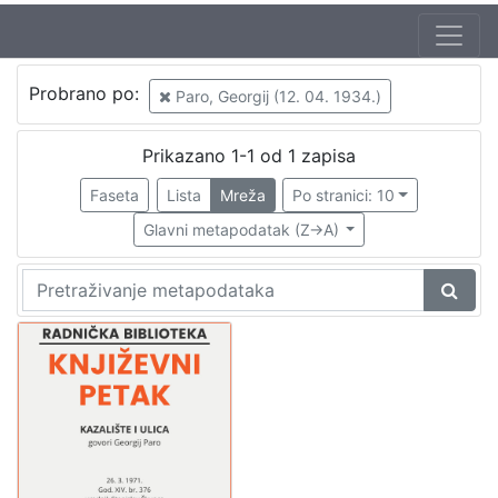
Jezik
Probrano po:
Paro, Georgij (12. 04. 1934.)
hrvatski
1
Prikazano 1-1 od 1 zapisa
Faseta
Lista
Mreža
Po stranici: 10
[
1
Glavni metapodatak (Z->A)
]
Nakladnička
cjelina
Digitalizirana zagrebačka baština
1
Glasovi Književnog petka
1
[
2