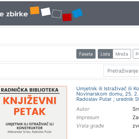
Faseta
Lista
Mreža
P
Umjetnik ili Istraživač ili 
Novinarskom domu, 25. 2. 
Radoslav Putar ; urednik S
Autor
Sr
Impresum
Za
Vrsta građe
zv