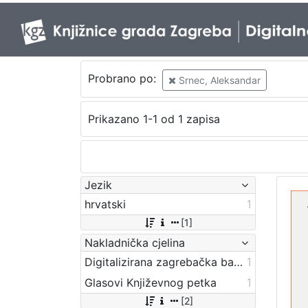
Probrano po:
Srnec, Aleksandar
Prikazano 1-1 od 1 zapisa
Jezik
hrvatski
1
[1]
Nakladnička cjelina
Digitalizirana zagrebačka baština
1
Glasovi Književnog petka
1
[2]