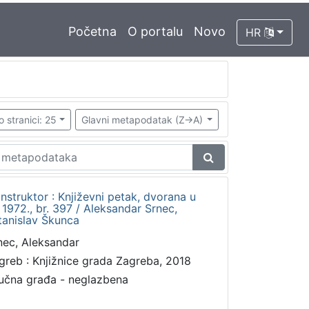
Početna
O portalu
Novo
HR
o stranici: 25
Glavni metapodatak (Z->A)
Konstruktor : Književni petak, dvorana u
1972., br. 397 / Aleksandar Srnec,
tanislav Škunca
nec, Aleksandar
greb : Knjižnice grada Zagreba, 2018
učna građa - neglazbena