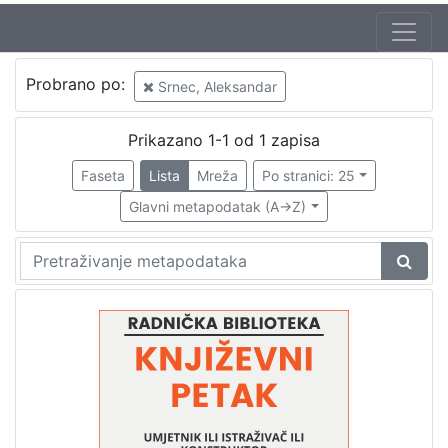
Jezik
Probrano po:
Srnec, Aleksandar
hrvatski
1
Prikazano 1-1 od 1 zapisa
Faseta
Lista
Mreža
Po stranici: 25
[
1
Glavni metapodatak (A->Z)
]
Nakladnička
cjelina
Digitalizirana zagrebačka baština
1
Glasovi Književnog petka
1
[
2