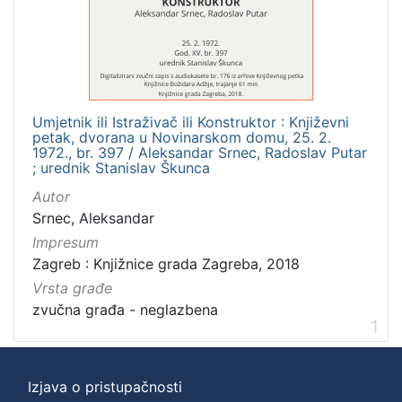
]
Zbirka
Usmeni izvori
1
Umjetnik ili Istraživač ili Konstruktor : Književni
petak, dvorana u Novinarskom domu, 25. 2.
[
1972., br. 397 / Aleksandar Srnec, Radoslav Putar
; urednik Stanislav Škunca
1
]
Autor
Srnec, Aleksandar
Impresum
Zagreb : Knjižnice grada Zagreba, 2018
Vrsta građe
zvučna građa - neglazbena
1
Izjava o pristupačnosti