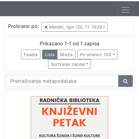
Jezik
Probrano po:
Mandić, Igor (20. 11. 1939.)
hrvatski
1
Prikazano 1-1 od 1 zapisa
Faseta
Lista
Mreža
Po stranici: 100
[
1
Sortiranje zapisa
]
Nakladnička
cjelina
Digitalizirana zagrebačka baština
1
Glasovi Književnog petka
1
[
2