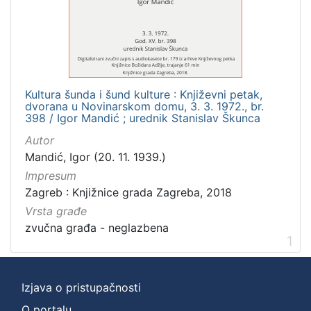
]
Zbirka
Usmeni izvori
1
Kultura šunda i šund kulture : Književni petak,
dvorana u Novinarskom domu, 3. 3. 1972., br.
[
398 / Igor Mandić ; urednik Stanislav Škunca
1
Autor
]
Mandić, Igor (20. 11. 1939.)
Impresum
Zagreb : Knjižnice grada Zagreba, 2018
Vrsta građe
zvučna građa - neglazbena
1
Izjava o pristupačnosti
O portalu