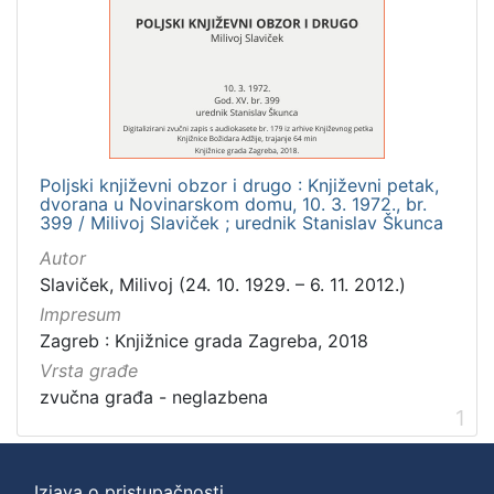
]
Zbirka
Usmeni izvori
1
Poljski književni obzor i drugo : Književni petak,
[
dvorana u Novinarskom domu, 10. 3. 1972., br.
1
399 / Milivoj Slaviček ; urednik Stanislav Škunca
]
Autor
Slaviček, Milivoj (24. 10. 1929. – 6. 11. 2012.)
Impresum
Zagreb : Knjižnice grada Zagreba, 2018
Vrsta građe
zvučna građa - neglazbena
1
Izjava o pristupačnosti