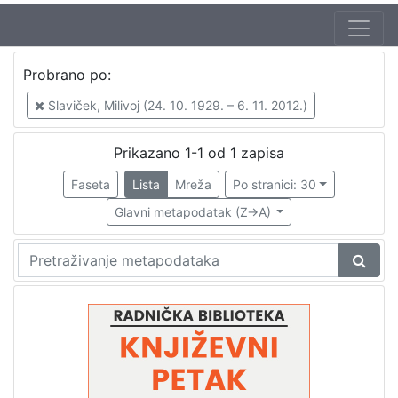
Jezik
Probrano po:
hrvatski
1
Slaviček, Milivoj (24. 10. 1929. – 6. 11. 2012.)
Prikazano 1-1 od 1 zapisa
[
1
Faseta
Lista
Mreža
Po stranici: 30
]
Glavni metapodatak (Z->A)
Nakladnička
cjelina
Digitalizirana zagrebačka baština
1
Glasovi Književnog petka
1
[
2