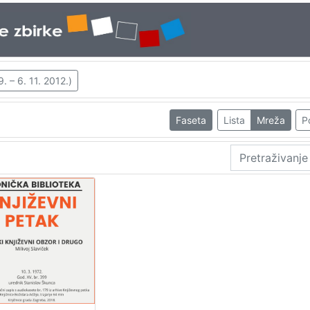
. – 6. 11. 2012.)
Faseta
Lista
Mreža
P