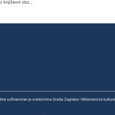
Poljski književni obzor i drugo : Književni petak, dvorana u Novinarskom domu, 10. 3. 1972., br. 399 / Milivoj Slaviček ; urednik Stanislav Škunca
tina sufinanciran je sredstvima Grada Zagreba i Ministarstva kultur