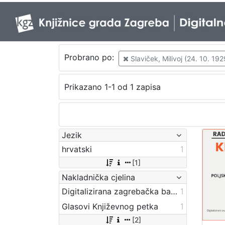
Probrano po:
Slaviček, Milivoj (24. 10. 1929
Prikazano 1-1 od 1 zapisa
Jezik
hrvatski
1
[1]
Nakladnička cjelina
Digitalizirana zagrebačka baština
1
Glasovi Književnog petka
1
[2]