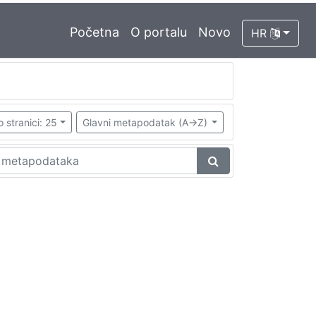
Početna
O portalu
Novo
HR
o stranici: 25
Glavni metapodatak (A->Z)