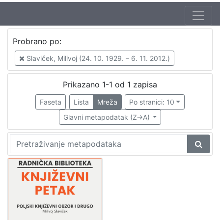
Jezik
Probrano po:
hrvatski
1
Slaviček, Milivoj (24. 10. 1929. – 6. 11. 2012.)
Prikazano 1-1 od 1 zapisa
[
1
Faseta
Lista
Mreža
Po stranici: 10
]
Glavni metapodatak (Z->A)
Nakladnička
cjelina
Digitalizirana zagrebačka baština
1
Glasovi Književnog petka
1
[
2