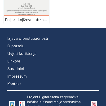
]
Zbirka
Usmeni izvori
1
Poljski književni obzor i drugo : Književni petak, dvorana u Novinarskom domu, 10. 3. 1972., br. 399 / Milivoj Slaviček ; urednik Stanislav Škunca
Izjava o pristupačnosti
[
1
O portalu
]
Uvjeti korištenja
Linkovi
Suradnici
Impressum
Kontakt
Projekt Digitalizirana zagrebačka
baština sufinanciran je sredstvima