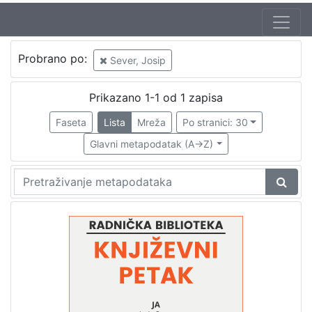
Jezik
Probrano po:
Sever, Josip
hrvatski
1
Prikazano 1-1 od 1 zapisa
Faseta
Lista
Mreža
Po stranici: 30
[
1
Glavni metapodatak (A->Z)
]
Nakladnička
cjelina
Digitalizirana zagrebačka baština
1
Glasovi Književnog petka
1
[
2