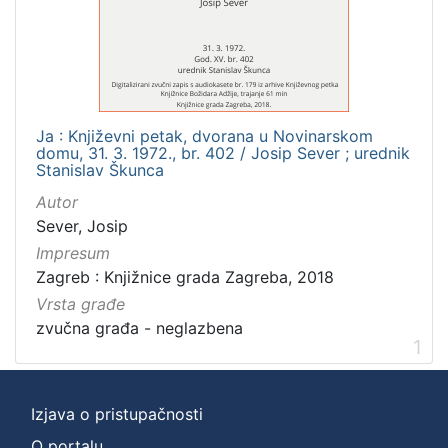
]
Zbirka
Usmeni izvori
1
Ja : Književni petak, dvorana u Novinarskom
domu, 31. 3. 1972., br. 402 / Josip Sever ; urednik
[
Stanislav Škunca
1
Autor
]
Sever, Josip
Impresum
Zagreb : Knjižnice grada Zagreba, 2018
Vrsta građe
zvučna građa - neglazbena
1
Izjava o pristupačnosti
O portalu