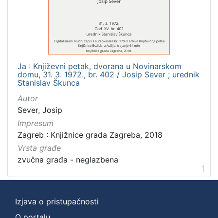
]
Zbirka
Usmeni izvori
1
Ja : Književni petak, dvorana u Novinarskom
domu, 31. 3. 1972., br. 402 / Josip Sever ; urednik
[
Stanislav Škunca
1
Autor
]
Sever, Josip
Impresum
Zagreb : Knjižnice grada Zagreba, 2018
Vrsta građe
zvučna građa - neglazbena
1
Izjava o pristupačnosti
O portalu