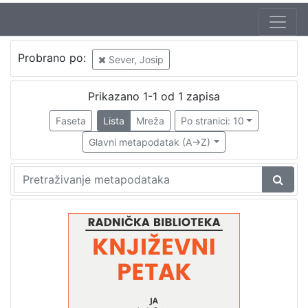
Jezik
Probrano po:
Sever, Josip
hrvatski
1
Prikazano 1-1 od 1 zapisa
Faseta
Lista
Mreža
Po stranici: 10
[
1
Glavni metapodatak (A->Z)
]
Nakladnička
cjelina
Digitalizirana zagrebačka baština
1
Glasovi Književnog petka
1
[
2