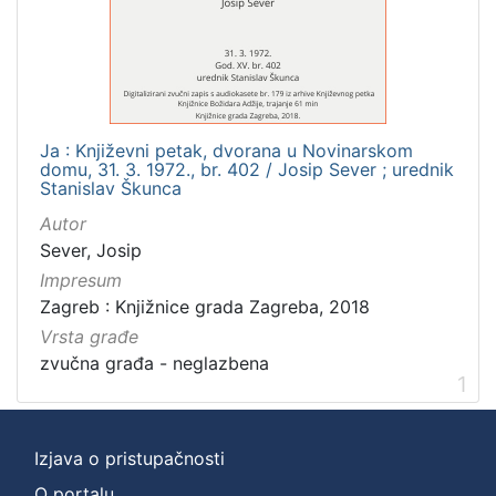
]
Zbirka
Usmeni izvori
1
Ja : Književni petak, dvorana u Novinarskom
domu, 31. 3. 1972., br. 402 / Josip Sever ; urednik
[
Stanislav Škunca
1
Autor
]
Sever, Josip
Impresum
Zagreb : Knjižnice grada Zagreba, 2018
Vrsta građe
zvučna građa - neglazbena
1
Izjava o pristupačnosti
O portalu