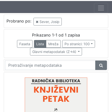
Jezik
Probrano po:
Sever, Josip
hrvatski
1
Prikazano 1-1 od 1 zapisa
Faseta
Lista
Mreža
Po stranici: 100
[
1
Glavni metapodatak (Z->A)
]
Nakladnička
cjelina
Digitalizirana zagrebačka baština
1
Glasovi Književnog petka
1
[
2