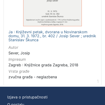
]
Zbirka
Usmeni izvori
1
Ja : Književni petak, dvorana u Novinarskom
domu, 31. 3. 1972., br. 402 / Josip Sever ; urednik
[
Stanislav Škunca
1
Autor
]
Sever, Josip
Impresum
Zagreb : Knjižnice grada Zagreba, 2018
Vrsta građe
zvučna građa - neglazbena
1
Izjava o pristupačnosti
O portalu