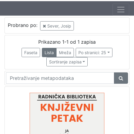
Jezik
Probrano po:
Sever, Josip
hrvatski
1
Prikazano 1-1 od 1 zapisa
Faseta
Lista
Mreža
Po stranici: 25
[
1
Sortiranje zapisa
]
Nakladnička
cjelina
Digitalizirana zagrebačka baština
1
Glasovi Književnog petka
1
[
2